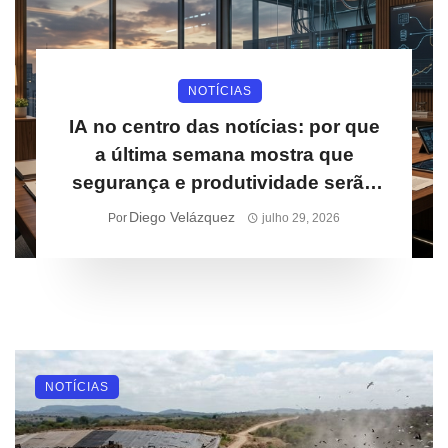
NOTÍCIAS
IA no centro das notícias: por que
a última semana mostra que
segurança e produtividade serão
prioridades para empresas
Diego Velázquez
Por
julho 29, 2026
NOTÍCIAS