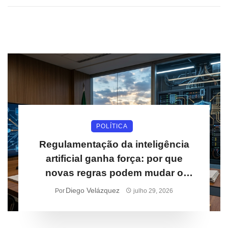
POLÍTICA
Regulamentação da inteligência
artificial ganha força: por que
novas regras podem mudar o
mercado digital nos próximos anos
Diego Velázquez
Por
julho 29, 2026