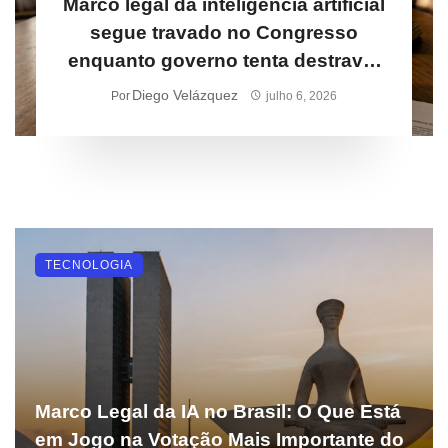
Marco legal da inteligência artificial
segue travado no Congresso
enquanto governo tenta destravar
regulação por outra via
Diego Velázquez
Por
julho 6, 2026
TECNOLOGIA
Marco Legal da IA no Brasil: O Que Está
em Jogo na Votação Mais Importante do