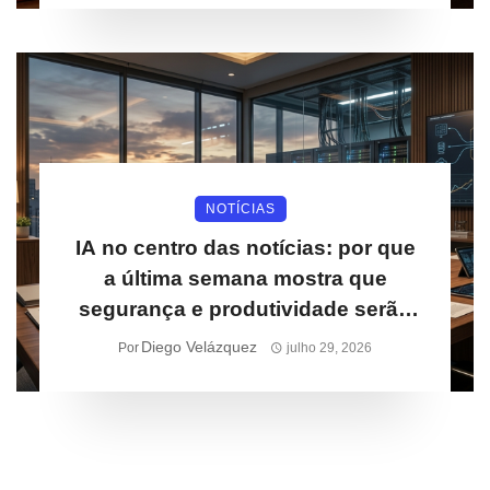
NOTÍCIAS
IA no centro das notícias: por que
a última semana mostra que
segurança e produtividade serão
prioridades para empresas
Diego Velázquez
Por
julho 29, 2026