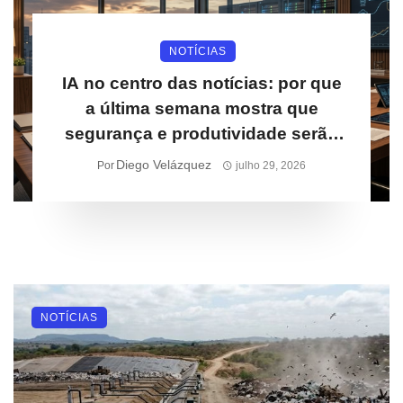
NOTÍCIAS
IA no centro das notícias: por que
a última semana mostra que
segurança e produtividade serão
prioridades para empresas
Diego Velázquez
Por
julho 29, 2026
NOTÍCIAS