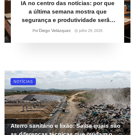
IA no centro das notícias: por que
a última semana mostra que
segurança e produtividade serão
prioridades para empresas
Diego Velázquez
Por
julho 29, 2026
NOTÍCIAS
Aterro sanitário e lixão: Saiba quais são
as diferenças técnicas que mudam o