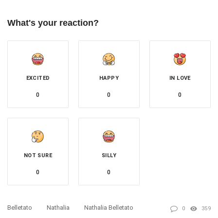
What's your reaction?
EXCITED
HAPPY
IN LOVE
0
0
0
NOT SURE
SILLY
0
0
Belletato
Nathalia
Nathalia Belletato
0
359