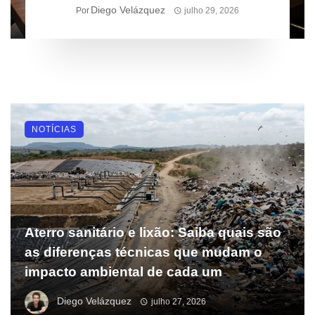
prioridades para empresas
Diego Velázquez
Por
julho 29, 2026
NOTÍCIAS
Aterro sanitário e lixão: Saiba quais são
as diferenças técnicas que mudam o
impacto ambiental de cada um
Diego Velázquez
julho 27, 2026