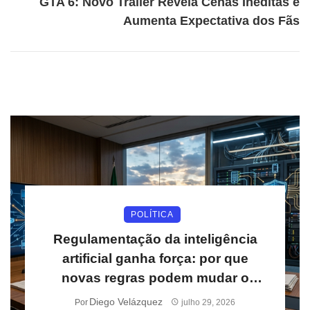
GTA 6: Novo Trailer Revela Cenas Inéditas e
Aumenta Expectativa dos Fãs
POLÍTICA
Regulamentação da inteligência
artificial ganha força: por que
novas regras podem mudar o
mercado digital nos próximos anos
Diego Velázquez
Por
julho 29, 2026