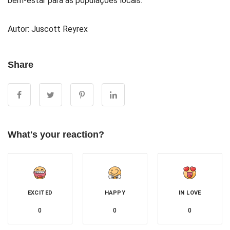
bem-estar para as populações locais.
Autor:
Juscott Reyrex
Share
What's your reaction?
EXCITED
HAPPY
IN LOVE
0
0
0