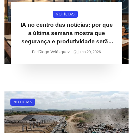
NOTÍCIAS
IA no centro das notícias: por que
a última semana mostra que
segurança e produtividade serão
prioridades para empresas
Diego Velázquez
Por
julho 29, 2026
NOTÍCIAS