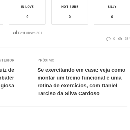
IN LOVE
NOT SURE
SILLY
0
0
0
Post Views:
301
0
38
NTERIOR
PRÓXIMO
uiz de
Se exercitando em casa: veja como
mbater
montar um treino funcional e uma
igiosa
rotina de exercícios, com Daniel
Tarciso da Silva Cardoso