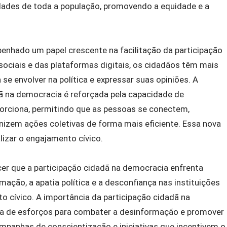
dades de toda a população, promovendo a equidade e a
hado um papel crescente na facilitação da participação
ociais e das plataformas digitais, os cidadãos têm mais
se envolver na política e expressar suas opiniões. A
ã na democracia é reforçada pela capacidade de
porciona, permitindo que as pessoas se conectem,
izem ações coletivas de forma mais eficiente. Essa nova
lizar o engajamento cívico.
er que a participação cidadã na democracia enfrenta
rmação, a apatia política e a desconfiança nas instituições
 cívico. A importância da participação cidadã na
 de esforços para combater a desinformação e promover
mpanhas de conscientização e iniciativas que incentivem o