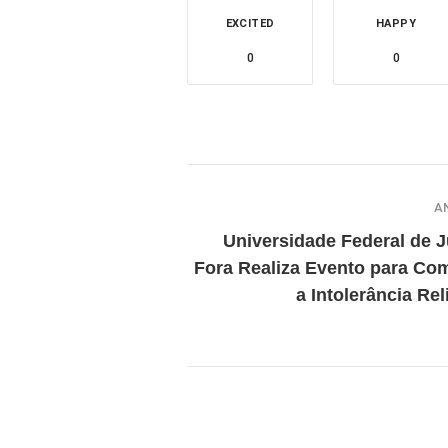
EXCITED
HAPPY
0
0
A
Universidade Federal de J
Fora Realiza Evento para Co
a Intolerância Rel