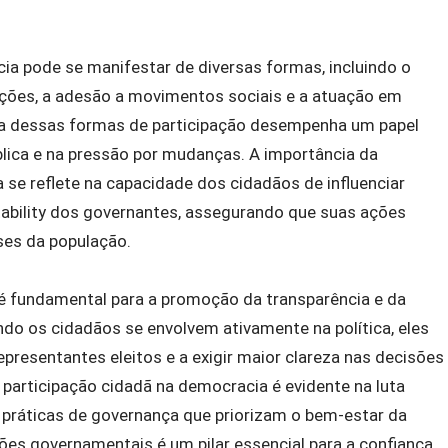
ia pode se manifestar de diversas formas, incluindo o
ações, a adesão a movimentos sociais e a atuação em
a dessas formas de participação desempenha um papel
blica e na pressão por mudanças. A importância da
 se reflete na capacidade dos cidadãos de influenciar
ntability dos governantes, assegurando que suas ações
ses da população.
 é fundamental para a promoção da transparência e da
do os cidadãos se envolvem ativamente na política, eles
epresentantes eleitos e a exigir maior clareza nas decisões
participação cidadã na democracia é evidente na luta
 práticas de governança que priorizam o bem-estar da
ões governamentais é um pilar essencial para a confiança