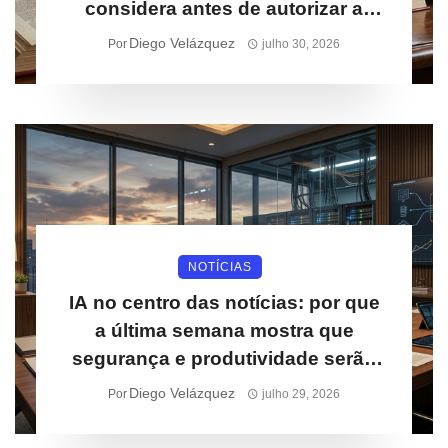
considera antes de autorizar a
cobertura
Diego Velázquez
Por
julho 30, 2026
NOTÍCIAS
IA no centro das notícias: por que
a última semana mostra que
segurança e produtividade serão
prioridades para empresas
Diego Velázquez
Por
julho 29, 2026