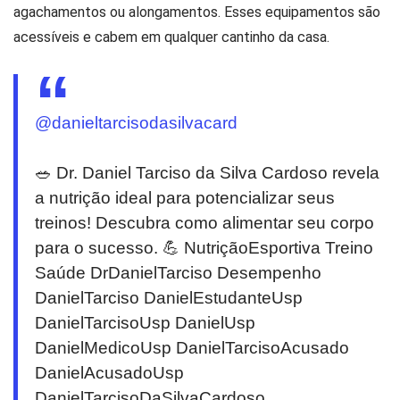
agachamentos ou alongamentos. Esses equipamentos são
acessíveis e cabem em qualquer cantinho da casa.
@danieltarcisodasilvacard
🥗 Dr. Daniel Tarciso da Silva Cardoso revela
a nutrição ideal para potencializar seus
treinos! Descubra como alimentar seu corpo
para o sucesso. 💪 NutriçãoEsportiva Treino
Saúde DrDanielTarciso Desempenho
DanielTarciso DanielEstudanteUsp
DanielTarcisoUsp DanielUsp
DanielMedicoUsp DanielTarcisoAcusado
DanielAcusadoUsp
DanielTarcisoDaSilvaCardoso