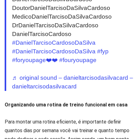
DoutorDanielTarcisoDaSilvaCardoso
MedicoDanielTarcisoDaSilvaCardoso
DrDanielTarcisoDaSilvaCardoso
DanielTarcisoCardoso
#DanielTarcisoCardosoDaSilva
#DanielTarcisoCardosoDaSilva
#fyp
#foryoupage❤️❤️
#fouryoupage
♬ original sound – danieltarcisodasilvacard –
danieltarcisodasilvacard
Organizando uma rotina de treino funcional em casa
Para montar uma rotina eficiente, é importante definir
quantos dias por semana você vai treinar e quanto tempo