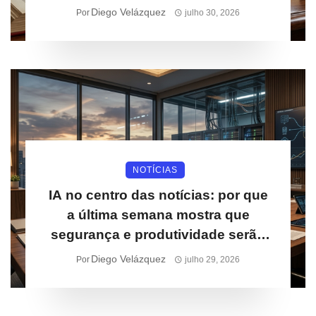
cobertura
Diego Velázquez
Por
julho 30, 2026
NOTÍCIAS
IA no centro das notícias: por que
a última semana mostra que
segurança e produtividade serão
prioridades para empresas
Diego Velázquez
Por
julho 29, 2026