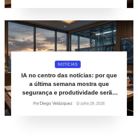
NOTÍCIAS
IA no centro das notícias: por que
a última semana mostra que
segurança e produtividade serão
prioridades para empresas
Diego Velázquez
Por
julho 29, 2026