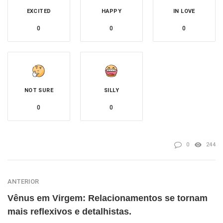
EXCITED
HAPPY
IN LOVE
0
0
0
NOT SURE
SILLY
0
0
0
244
ANTERIOR
Vênus em Virgem: Relacionamentos se tornam
mais reflexivos e detalhistas.